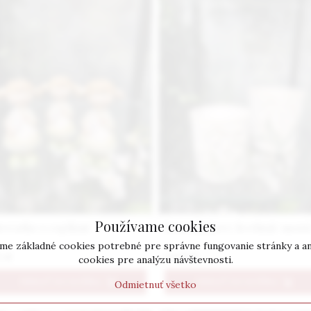
Používame cookies
evčatko s copíkmi
Konvalinkovy kvetináč menš
me základné cookies potrebné pre správne fungovanie stránky a an
5 €
24.9 €
cookies pre analýzu návštevnosti.
PRIDAŤ DO KOŠÍKA
PRIDAŤ DO KOŠÍKA
Odmietnuť všetko