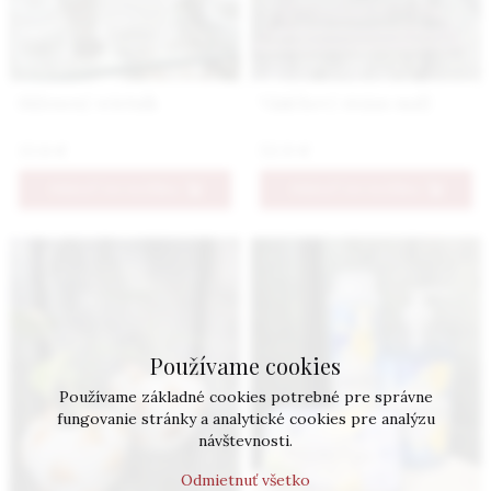
Sklenený svietnik
Vázičkový stojan malý
13.8 €
53.9 €
PRIDAŤ DO KOŠÍKA
PRIDAŤ DO KOŠÍKA
Používame cookies
Používame základné cookies potrebné pre správne
fungovanie stránky a analytické cookies pre analýzu
návštevnosti.
Odmietnuť všetko