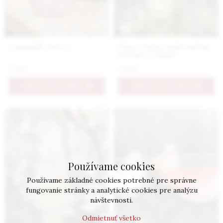
Lampášik ružový
Váza s ručne maľovanými
kvetmi a vtákmi
3.4 €
219 €
PRIDAŤ DO KOŠÍKA
PRIDAŤ DO KOŠÍKA
Používame cookies
Používame základné cookies potrebné pre správne
fungovanie stránky a analytické cookies pre analýzu
návštevnosti.
Odmietnuť všetko